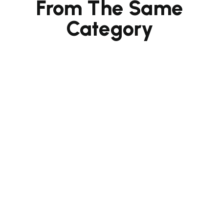
From The Same
Category
Questions? Reach Us
Monday – Friday From 9 Am To 6 Pm
House No. 2, Bylane 2, GS Rd, Ananda
Nagar, Guwahati, Assam 781005
+91-96783 98869, +91-6003922482